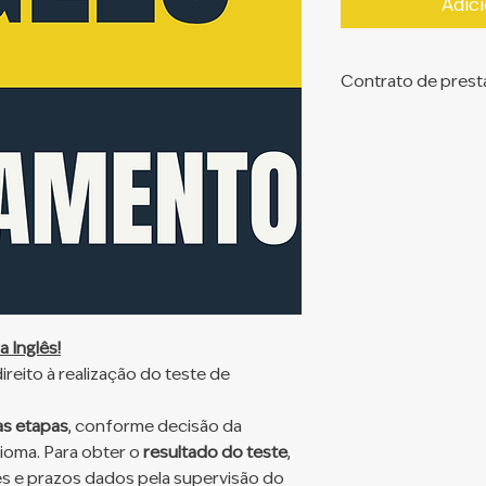
Adici
Contrato de prest
Clique para visuali
serviços. Ao contr
com as cláusulas do
 Inglês!
reito à realização do teste de
as etapas
, conforme decisão da
ioma. Para obter o
resultado do teste
,
es e prazos dados pela supervisão do