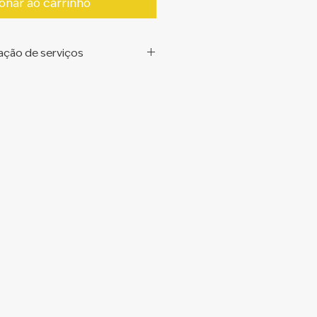
onar ao carrinho
ação de serviços
zar o contrato de prestação de
atar este serviço você concorda
 contrato.