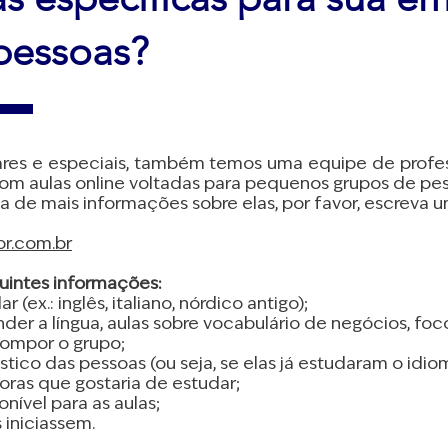
pessoas?
ares e especiais, também temos uma equipe de profes
m aulas online voltadas para pequenos grupos de pes
a de mais informações sobre elas, por favor, escreva u
r.com.br
eguintes informações:
 (ex.: inglês, italiano, nórdico antigo);
render a língua, aulas sobre vocabulário de negócios, f
compor o grupo;
stico das pessoas (ou seja, se elas já estudaram o idio
oras que gostaria de estudar;
nível para as aulas;
 iniciassem.