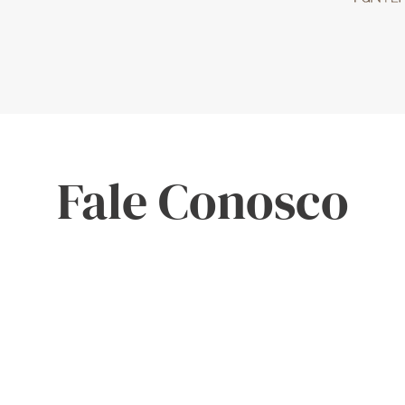
Fale Conosco