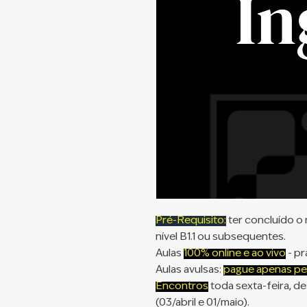
Pré-Requisito:
ter concluído o n
nível B1.1 ou subsequentes.
Aulas
100% online e ao vivo
- pr
Aulas avulsas:
pague apenas pe
Encontros
toda sexta-feira, de
(03/abril e 01/maio).