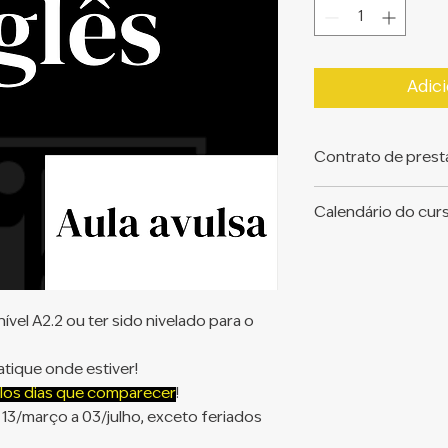
Adici
Contrato de prest
Clique para visuali
Calendário do cur
serviços. Ao adquir
com as cláusulas do
Clique e veja as da
ível A2.2 ou ter sido nivelado para o
atique onde estiver!
los dias que comparecer
!
 13/março a 03/julho, exceto feriados