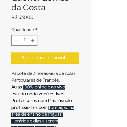
da Costa
Preço
R$ 330,00
Quantidade
*
Adicionar ao carrinho
Pacote de 3 horas-aula de Aulas
Particulares de Francês.
Aulas
100% online e ao vivo
-
estudo onde você estiver!
Professores com P maiúsculo -
profissionais com
formação na
área de ensino de línguas!
Horários e dias a serem