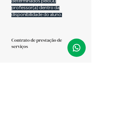
determinados pelo(a)
professor(a) dentro da
disponibilidade do aluno.
Contrato de prestação de
serviços
Clique para visualizar o contrato de
prestação de serviços. Ao adquirir
este pacote de aulas você
concorda com as cláusulas do
contrato.
Academia de Línguas ᴾᴿ
Cooperativa de Trabalho de Educadores e
Instrutores de Línguas Ceilin.
CNPJ:
07.412.916
/0001-06