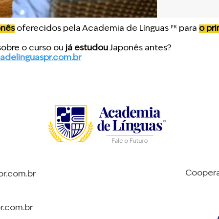
onês
oferecidos pela Academia de Línguas ᴾᴿ para
o pr
obre o curso ou
já estudou
Japonês antes?
delinguaspr.com.br
Coopera
r.com.br
r.com.br