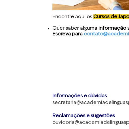
Encontre aqui os
Cursos de Jap
Quer saber alguma
informação
s
Escreva para
contato@academia
Informações e dúvidas
secretaria@academiadelinguasp
Reclamações e sugestões
ouvidoria@academiadelinguasp