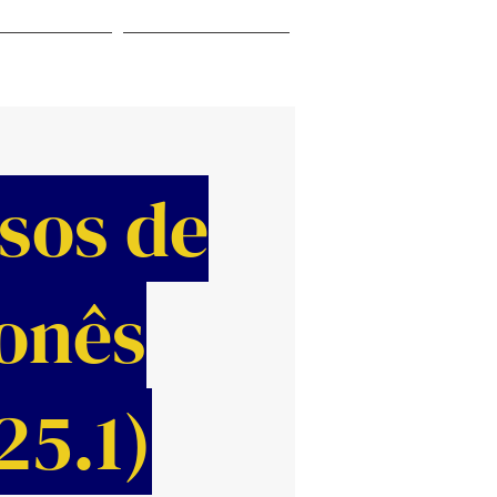
 SERVIÇOS
CONTATO
sos de
onês
25.1)